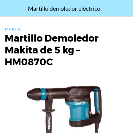
Saltar
Martillo demoledor eléctrico
al
contenido
MAKITA
Martillo Demoledor
Makita de 5 kg –
HM0870C